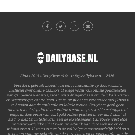
Sinds 2010 > DailyBase.nl © -
info@dailybase.nl
- 2026.
Voordat u gebruik maakt van enige informatie op deze website,
inclusief over online casino's of enige vorm van online gokdiensten
van genoemde websites, raden wij u dringend aan om de lokale wetten
en wetgeving te controleren. Het is uw plicht en verantwoordelijkheid u
te houden aan de nationale en lokale wetten. Dailybase geeft geen
advies over de legaliteit van online casino's, sportweddenschappen of
enige andere vorm van echt geld online gokken in uw land, staat of
stad. U dient zich te houden aan de lokale regels. Dailybase wijst elke
verantwoordelijkheid af voor uw gebruik van deze website en de
inhoud ervan. U stemt ermee in de volledige verantwoordelijkheid op u
te nemen voor uw gebruik van deze websites en de eigenaar(s) van de