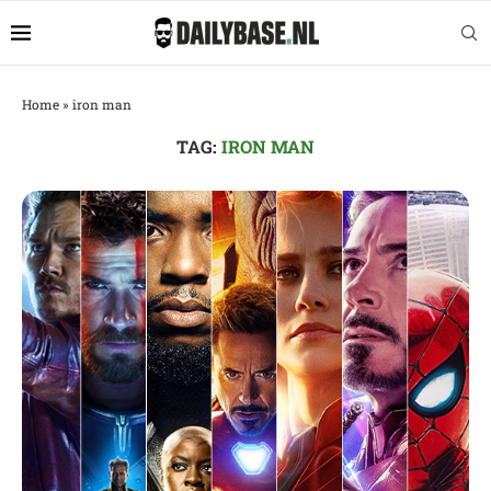
Home
»
iron man
TAG:
IRON MAN