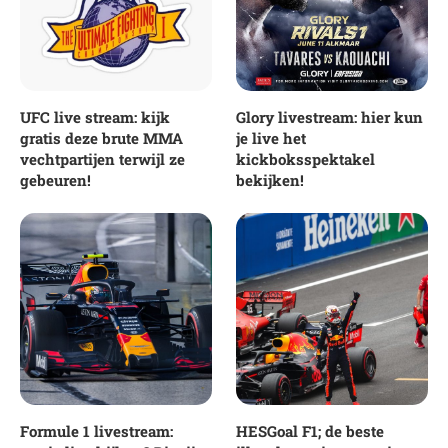
UFC live stream: kijk
Glory livestream: hier kun
gratis deze brute MMA
je live het
vechtpartijen terwijl ze
kickboksspektakel
gebeuren!
bekijken!
Formule 1 livestream:
HESGoal F1; de beste