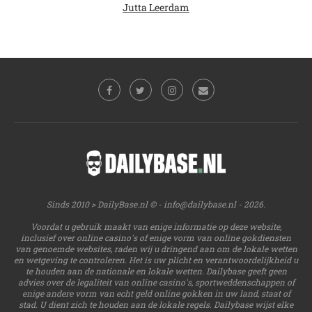
Jutta Leerdam
Sinds 2010 > DailyBase.nl © -
info@dailybase.nl
- 2026.
Voordat u gebruik maakt van enige informatie op deze website,
inclusief over online casino's of enige vorm van online gokdiensten
van genoemde websites, raden wij u dringend aan om de lokale wetten
en wetgeving te controleren. Het is uw plicht en verantwoordelijkheid u
te houden aan de nationale en lokale wetten. Dailybase geeft geen
advies over de legaliteit van online casino's, sportweddenschappen of
enige andere vorm van echt geld online gokken in uw land, staat of
stad. U dient zich te houden aan de lokale regels. Dailybase wijst elke