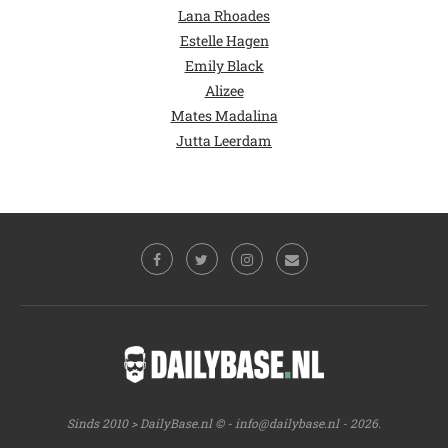
Lana Rhoades
Estelle Hagen
Emily Black
Alizee
Mates Madalina
Jutta Leerdam
Sinds 2010 > DailyBase.nl © -
info@dailybase.nl
- 2026.