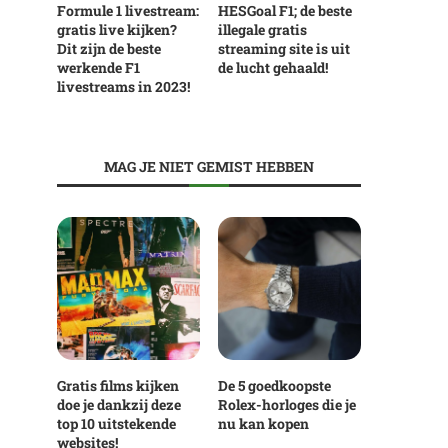
Formule 1 livestream:
HESGoal F1; de beste
gratis live kijken?
illegale gratis
Dit zijn de beste
streaming site is uit
werkende F1
de lucht gehaald!
livestreams in 2023!
MAG JE NIET GEMIST HEBBEN
Gratis films kijken
De 5 goedkoopste
doe je dankzij deze
Rolex-horloges die je
top 10 uitstekende
nu kan kopen
websites!