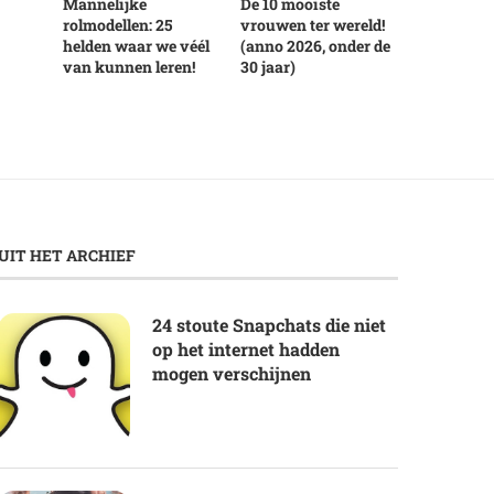
Mannelijke
De 10 mooiste
rolmodellen: 25
vrouwen ter wereld!
helden waar we véél
(anno 2026, onder de
van kunnen leren!
30 jaar)
UIT HET ARCHIEF
24 stoute Snapchats die niet
op het internet hadden
mogen verschijnen