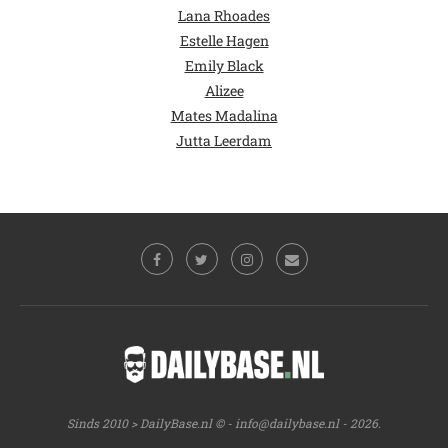
Lana Rhoades
Estelle Hagen
Emily Black
Alizee
Mates Madalina
Jutta Leerdam
Sinds 2010 > DailyBase.nl © -
info@dailybase.nl
- 2026.