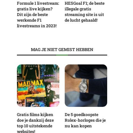
Formule 1 livestream:
HESGoal F1; de beste
gratis live kijken?
illegale gratis
Dit zijn de beste
streaming site is uit
werkende F1
de lucht gehaald!
livestreams in 2023!
MAG JE NIET GEMIST HEBBEN
Gratis films kijken
De 5 goedkoopste
doe je dankzij deze
Rolex-horloges die je
top 10 uitstekende
nu kan kopen
websites!