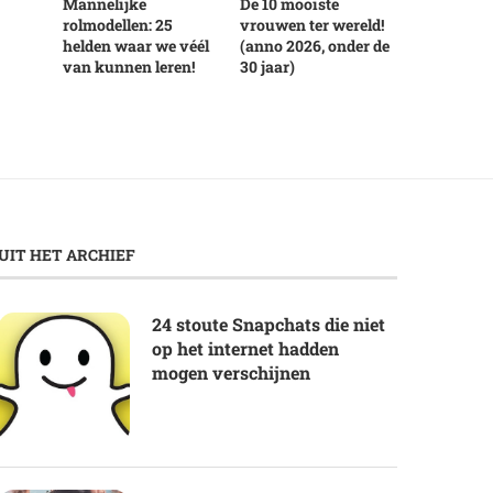
Mannelijke
De 10 mooiste
rolmodellen: 25
vrouwen ter wereld!
helden waar we véél
(anno 2026, onder de
van kunnen leren!
30 jaar)
UIT HET ARCHIEF
24 stoute Snapchats die niet
op het internet hadden
mogen verschijnen