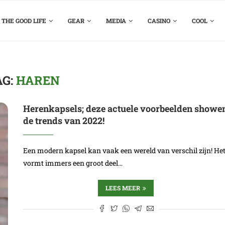
THE GOOD LIFE
GEAR
MEDIA
CASINO
COOL
AG:
HAREN
Herenkapsels; deze actuele voorbeelden showe
de trends van 2022!
Een modern kapsel kan vaak een wereld van verschil zijn! He
vormt immers een groot deel…
LEES MEER