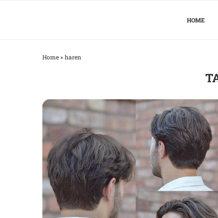
HOME
Home
»
haren
T