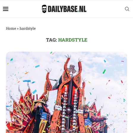
Home
»
hardstyle
TAG:
HARDSTYLE