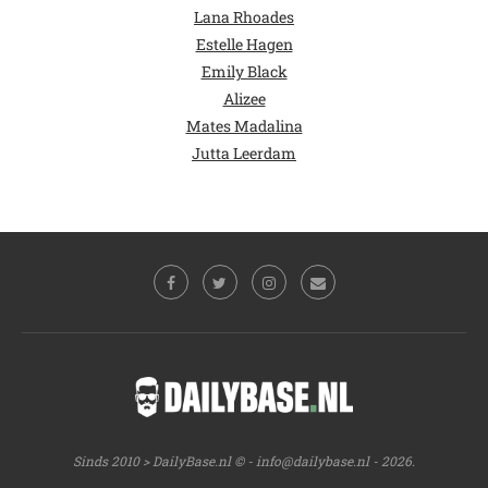
Lana Rhoades
Estelle Hagen
Emily Black
Alizee
Mates Madalina
Jutta Leerdam
Sinds 2010 > DailyBase.nl © -
info@dailybase.nl
- 2026.