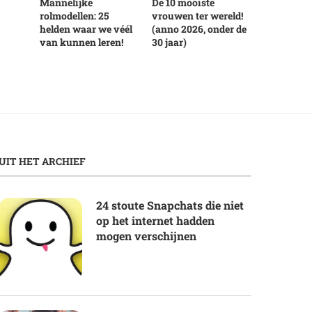
Mannelijke
De 10 mooiste
rolmodellen: 25
vrouwen ter wereld!
helden waar we véél
(anno 2026, onder de
van kunnen leren!
30 jaar)
UIT HET ARCHIEF
24 stoute Snapchats die niet
op het internet hadden
mogen verschijnen