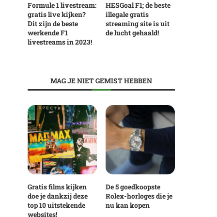
Formule 1 livestream:
HESGoal F1; de beste
gratis live kijken?
illegale gratis
Dit zijn de beste
streaming site is uit
werkende F1
de lucht gehaald!
livestreams in 2023!
MAG JE NIET GEMIST HEBBEN
Gratis films kijken
De 5 goedkoopste
doe je dankzij deze
Rolex-horloges die je
top 10 uitstekende
nu kan kopen
websites!