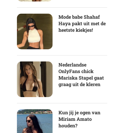
Mode babe Shahaf
Haya pakt uit met de
heetste kiekjes!
Nederlandse
OnlyFans chick
Mariska Stapel gaat
graag uit de kleren
Kun jij je ogen van
Miriam Amato
houden?