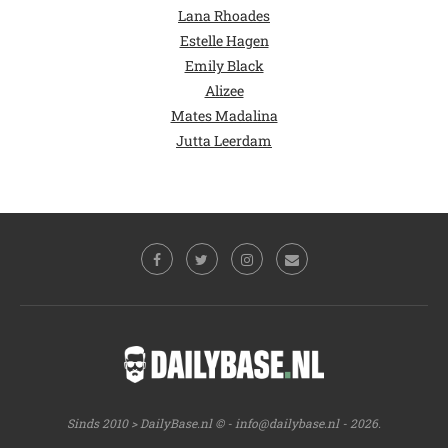
Lana Rhoades
Estelle Hagen
Emily Black
Alizee
Mates Madalina
Jutta Leerdam
Sinds 2010 > DailyBase.nl © -
info@dailybase.nl
- 2026.