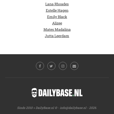
Lana Rhoades
Estelle Hagen
Emily Black
Alizee
Mates Madalina
Jutta Leerdam
Sinds 2010 > DailyBase.nl © -
info@dailybase.nl
- 2026.