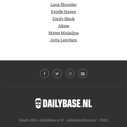
Lana Rhoades
Estelle Hagen
Emily Black
Alizee
Mates Madalina
Jutta Leerdam
Sinds 2010 > DailyBase.nl © -
info@dailybase.nl
- 2026.