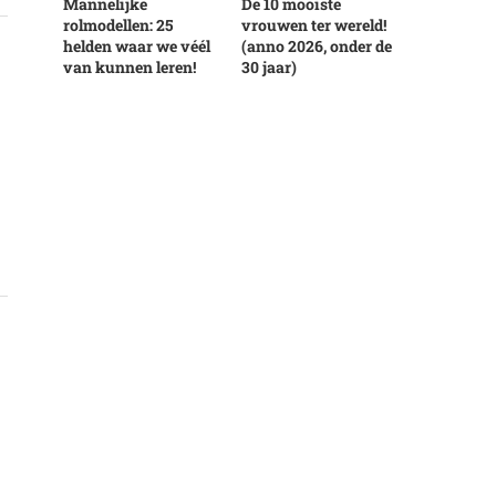
Mannelijke
De 10 mooiste
rolmodellen: 25
vrouwen ter wereld!
helden waar we véél
(anno 2026, onder de
van kunnen leren!
30 jaar)