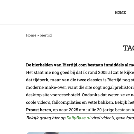
HOME
Home
»
biertijd
TA
De bierhelden van Biertijd.com bestaan inmiddels al me
Het staat me nog goed bij dat ik rond 2005 al zat te kijk
dat tijdperk, maar van die twee classics is Biertijd nog st
moderne make-over, want die site oogt nogal prehistoris
desktop site voorgeschoteld. Ondanks dat weten ze ze 
coole video’s, failcompilaties en vette bakken. Bekijk h
Proost heren
, op naar 2025 om jullie 20-jarige bestaan t
Bekijk graag hier op
DailyBase.nl
viral video’s, gave fo