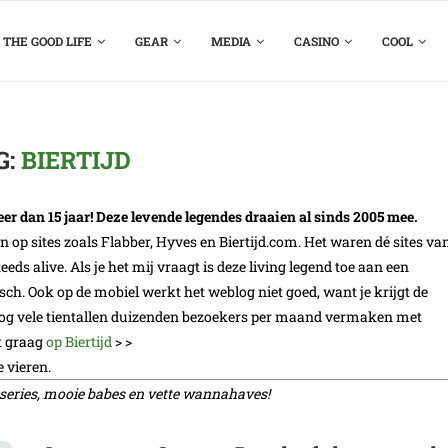
THE GOOD LIFE
GEAR
MEDIA
CASINO
COOL
G:
BIERTIJD
er dan 15 jaar! Deze levende legendes draaien al sinds 2005 mee.
en op sites zoals Flabber, Hyves en Biertijd.com. Het waren dé sites va
eeds alive. Als je het mij vraagt is deze living legend toe aan een
ch. Ook op de mobiel werkt het weblog niet goed, want je krijgt de
nog vele tientallen duizenden bezoekers per maand vermaken met
et graag
op Biertijd
> >
e vieren.
toseries, mooie babes en vette wannahaves!