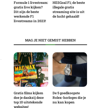
Formule 1 livestream:
HESGoal F1; de beste
gratis live kijken?
illegale gratis
Dit zijn de beste
streaming site is uit
werkende F1
de lucht gehaald!
livestreams in 2023!
MAG JE NIET GEMIST HEBBEN
Gratis films kijken
De 5 goedkoopste
doe je dankzij deze
Rolex-horloges die je
top 10 uitstekende
nu kan kopen
websites!