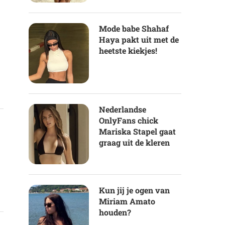
Mode babe Shahaf
Haya pakt uit met de
heetste kiekjes!
Nederlandse
OnlyFans chick
Mariska Stapel gaat
graag uit de kleren
Kun jij je ogen van
Miriam Amato
houden?