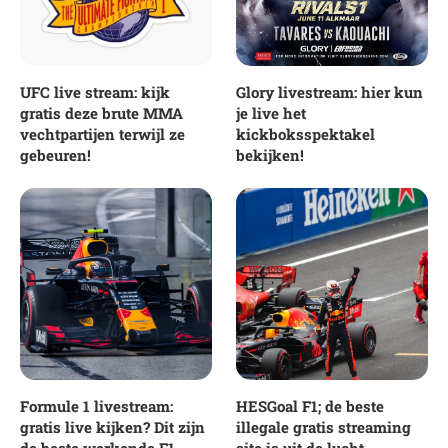
UFC live stream: kijk
Glory livestream: hier kun
gratis deze brute MMA
je live het
vechtpartijen terwijl ze
kickboksspektakel
gebeuren!
bekijken!
Formule 1 livestream:
HESGoal F1; de beste
gratis live kijken? Dit zijn
illegale gratis streaming
de beste werkende F1
site is uit de lucht