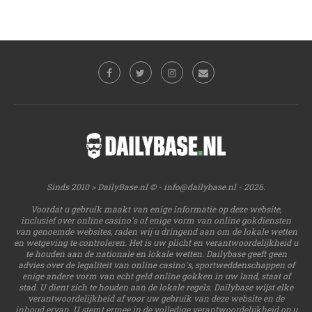
Sinds 2010 > DailyBase.nl © -
info@dailybase.nl
- 2026.
Voordat u gebruik maakt van enige informatie op deze website,
inclusief over online casino's of enige vorm van online gokdiensten
van genoemde websites, raden wij u dringend aan om de lokale wetten
en wetgeving te controleren. Het is uw plicht en verantwoordelijkheid u
te houden aan de nationale en lokale wetten. Dailybase geeft geen
advies over de legaliteit van online casino's, sportweddenschappen of
enige andere vorm van echt geld online gokken in uw land, staat of
stad. U dient zich te houden aan de lokale regels. Dailybase wijst elke
verantwoordelijkheid af voor uw gebruik van deze website en de
inhoud ervan. U stemt ermee in de volledige verantwoordelijkheid op u