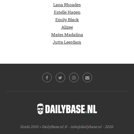
Lana Rhoades
Estelle Hagen
Emily Black
Alizee
Mates Madalina
Jutta Leerdam
Sinds 2010 > DailyBase.nl © -
info@dailybase.nl
- 2026.