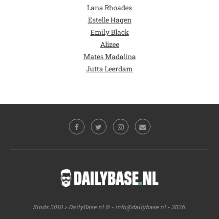
Lana Rhoades
Estelle Hagen
Emily Black
Alizee
Mates Madalina
Jutta Leerdam
Sinds 2010 > DailyBase.nl © -
info@dailybase.nl
- 2026.