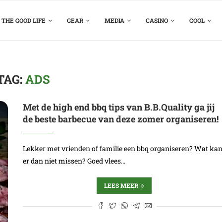
THE GOOD LIFE
GEAR
MEDIA
CASINO
COOL
TAG:
ADS
Met de high end bbq tips van B.B.Quality ga jij
de beste barbecue van deze zomer organiseren!
Lekker met vrienden of familie een bbq organiseren? Wat ka
er dan niet missen? Goed vlees…
LEES MEER