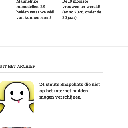
Mannelijke
De 10 mooiste
rolmodellen: 25
vrouwen ter wereld!
helden waar we véél
(anno 2026, onder de
van kunnen leren!
30 jaar)
UIT HET ARCHIEF
24 stoute Snapchats die niet
op het internet hadden
mogen verschijnen