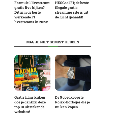
Formule 1 livestream:
HESGoal F1; de beste
gratis live kijken?
illegale gratis
Dit zijn de beste
streaming site is uit
werkende F1
de lucht gehaald!
livestreams in 2023!
MAG JE NIET GEMIST HEBBEN
Gratis films kijken
De 5 goedkoopste
doe je dankzij deze
Rolex-horloges die je
top 10 uitstekende
nu kan kopen
websites!