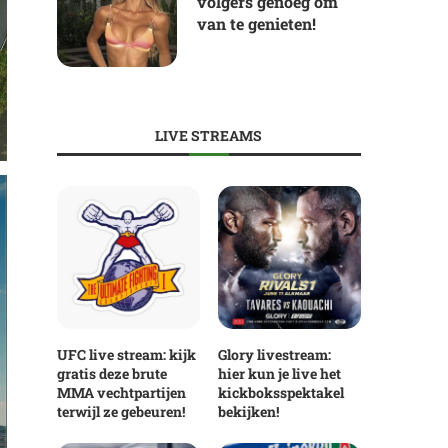
volgers genoeg om
van te genieten!
LIVE STREAMS
UFC live stream: kijk
Glory livestream:
gratis deze brute
hier kun je live het
MMA vechtpartijen
kickboksspektakel
terwijl ze gebeuren!
bekijken!