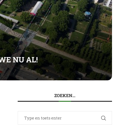
WE NU AL!
ZOEKEN…