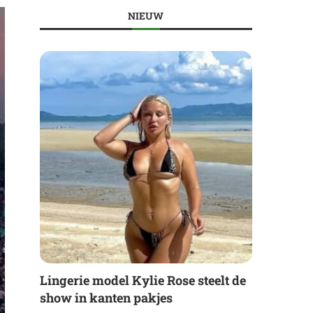
NIEUW
Lingerie model Kylie Rose steelt de
show in kanten pakjes