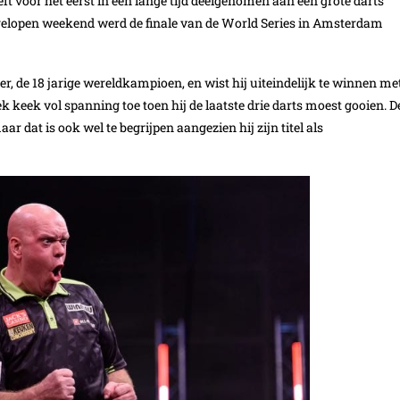
t voor het eerst in een lange tijd deelgenomen aan een grote darts
Afgelopen weekend werd de finale van de World Series in Amsterdam
, de 18 jarige wereldkampioen, en wist hij uiteindelijk te winnen me
ek keek vol spanning toe toen hij de laatste drie darts moest gooien. D
maar dat is ook wel te begrijpen aangezien hij zijn titel als