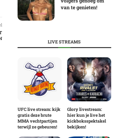
volgers genoeg om
van te genieten!
el
T
N
LIVE STREAMS
UFC live stream: kijk
Glory livestream:
gratis deze brute
hier kun je live het
MMA vechtpartijen
kickboksspektakel
terwijl ze gebeuren!
bekijken!