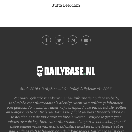
Jutta Leerdam
Sinds 2010 > DailyBase.nl © -
info@dailybase.nl
- 2026.
Voordat u gebruik maakt van enige informatie op deze website,
inclusief over online casino's of enige vorm van online gokdiensten
van genoemde websites, raden wij u dringend aan om de lokale wetten
en wetgeving te controleren. Het is uw plicht en verantwoordelijkheid u
te houden aan de nationale en lokale wetten. Dailybase geeft geen
advies over de legaliteit van online casino's, sportweddenschappen of
enige andere vorm van echt geld online gokken in uw land, staat of
stad. U dient zich te houden aan de lokale regels. Dailybase wijst elke