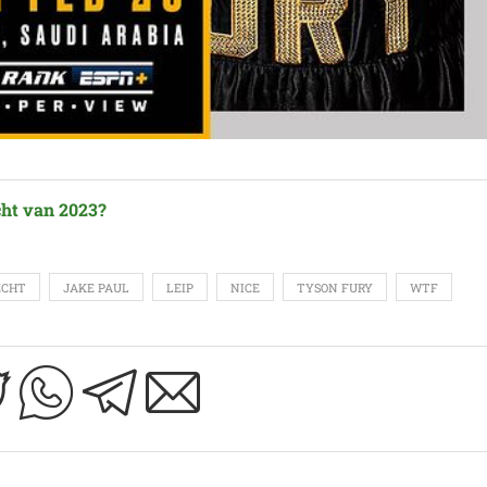
cht van 2023?
ECHT
JAKE PAUL
LEIP
NICE
TYSON FURY
WTF