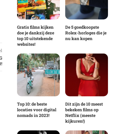
Gratis films kijken
De 5 goedkoopste
doe je dankzij deze
Rolex-horloges die je
top 10 uitstekende
nu kan kopen
websites!
el
G
!
Top 10: de beste
Dit zijn de 10 meest
locaties voor digital
bekeken films op
nomads in 2023!
Netflix (meeste
kijkuren!)