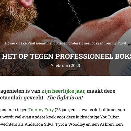
Home
»
Jake Paul neemt het op tegen professioneel bokser Tommy Fury!
 HET OP TEGEN PROFESSIONEEL BO
7 februari 2023
nagenieten is van
zijn heerlijke jaar
, maakt deze
ectaculair gevecht.
The fight is on!
k opnemen tegen
Tommy Fury
(23 jaar, en is tevens de halfbroer van
Dit wordt wel even andere koek voor deze luidruchtige YouTuber.
vechters als Anderson Silva, Tyron Woodley en Ben Askren. Een