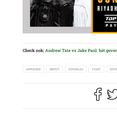
Check ook:
Andrew Tate vs Jake Paul: hét geve
AWESOME
BRUUT
EINDBAAS
FIGHT
GEV