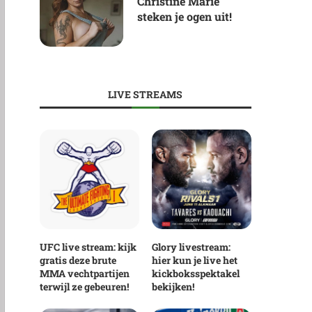
Christine Marie
steken je ogen uit!
LIVE STREAMS
UFC live stream: kijk
Glory livestream:
gratis deze brute
hier kun je live het
MMA vechtpartijen
kickboksspektakel
terwijl ze gebeuren!
bekijken!