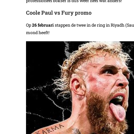
professioneel bokser is dus weer heel wat anders!
Coole Paul vs Fury promo
Op
26 februari
stappen de twee in de ring in Riyadh (Sau
mond heeft!