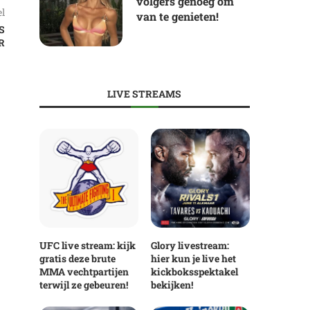
volgers genoeg om
el
van te genieten!
S
R
LIVE STREAMS
UFC live stream: kijk
Glory livestream:
gratis deze brute
hier kun je live het
MMA vechtpartijen
kickboksspektakel
terwijl ze gebeuren!
bekijken!