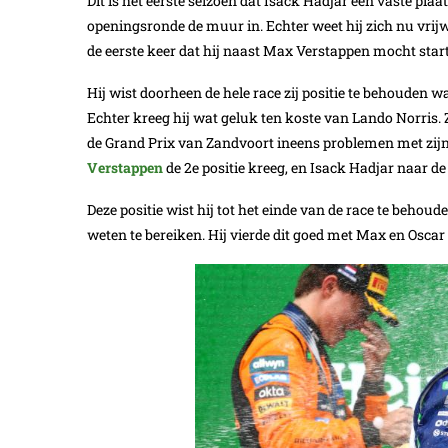
Dit is het eerste seizoen dat Isack Hadjar een vaste plaats
openingsronde de muur in. Echter weet hij zich nu vrijw
de eerste keer dat hij naast Max Verstappen mocht star
Hij wist doorheen de hele race zij positie te behouden waa
Echter kreeg hij wat geluk ten koste van Lando Norris.
de Grand Prix van Zandvoort ineens problemen met zijn 
Verstappen
de 2e positie kreeg, en Isack Hadjar naar de
Deze positie wist hij tot het einde van de race te behoud
weten te bereiken. Hij vierde dit goed met Max en Oscar e