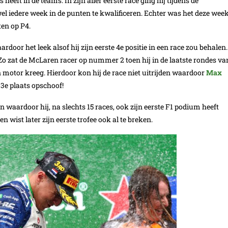
 heeft in de teams. In zijn aller eerste race ging hij tijdens de
el iedere week in de punten te kwalificeren. Echter was het deze wee
ten op P4.
rdoor het leek alsof hij zijn eerste 4e positie in een race zou behalen.
 Zo zat de McLaren racer op nummer 2 toen hij in de laatste rondes va
motor kreeg. Hierdoor kon hij de race niet uitrijden waardoor
Max
 3e plaats opschoof!
en waardoor hij, na slechts 15 races, ook zijn eerste F1 podium heeft
n wist later zijn eerste trofee ook al te breken.