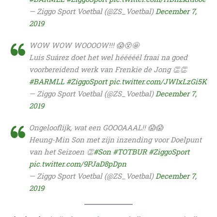
— Ziggo Sport Voetbal (@ZS_Voetbal)
December 7,
2019
WOW WOW WOOOOW!!! 😱😵🤩
Luis Suárez doet het wel hééééél fraai na goed
voorbereidend werk van Frenkie de Jong 👏👏
#BARMLL
#ZiggoSport
pic.twitter.com/JWIxLzGi5K
— Ziggo Sport Voetbal (@ZS_Voetbal)
December 7,
2019
Ongelooflijk, wat een GOOOAAAL!! 😱😱
Heung-Min Son met zijn inzending voor Doelpunt
van het Seizoen 👏
#Son
#TOTBUR
#ZiggoSport
pic.twitter.com/9PJaD8pDpn
— Ziggo Sport Voetbal (@ZS_Voetbal)
December 7,
2019