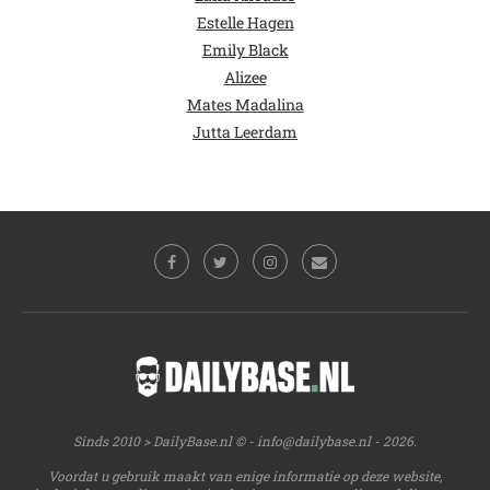
Estelle Hagen
Emily Black
Alizee
Mates Madalina
Jutta Leerdam
Sinds 2010 > DailyBase.nl © -
info@dailybase.nl
- 2026.
Voordat u gebruik maakt van enige informatie op deze website,