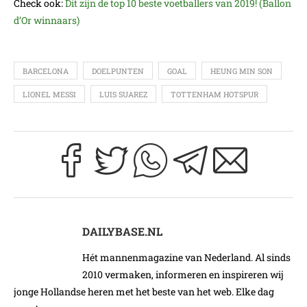
Check ook:
Dit zijn de top 10 beste voetballers van 2019! (Ballon
d’Or winnaars)
BARCELONA
DOELPUNTEN
GOAL
HEUNG MIN SON
LIONEL MESSI
LUIS SUAREZ
TOTTENHAM HOTSPUR
DAILYBASE.NL
Hét mannenmagazine van Nederland. Al sinds
2010 vermaken, informeren en inspireren wij
jonge Hollandse heren met het beste van het web. Elke dag