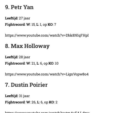
9. Petr Yan
Leeftijd
: 27 jaar
Fightrecord
:
W
: 15,
L
: 1, op
KO
: 7
https://www.youtube.com/watch?v=Dbk8NIqFHpI
8. Max Holloway
Leeftijd
: 28 jaar
Fightrecord
:
W
: 21,
L
: 6, op
KO
: 10
https://www.youtube.com/watch?v=LignVopw8o4
7. Dustin Poirier
Leeftijd
: 31 jaar
Fightrecord
:
W
: 26,
L
: 6, op
KO
: 2
https://www.youtube.com/watch?v=tm4uF4J-dzw