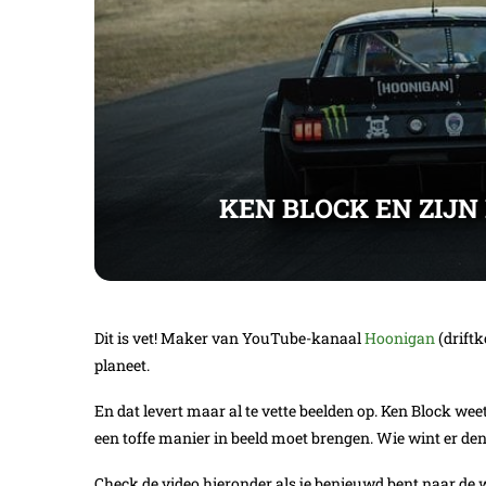
KEN BLOCK EN ZIJN
Dit is vet! Maker van YouTube-kanaal
Hoonigan
(driftk
planeet.
En dat levert maar al te vette beelden op. Ken Block we
een toffe manier in beeld moet brengen. Wie wint er den
Check de video hieronder als je benieuwd bent naar de 