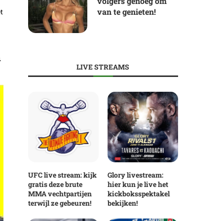
volgers genoeg om
van te genieten!
t
n
LIVE STREAMS
UFC live stream: kijk
Glory livestream:
gratis deze brute
hier kun je live het
MMA vechtpartijen
kickboksspektakel
terwijl ze gebeuren!
bekijken!