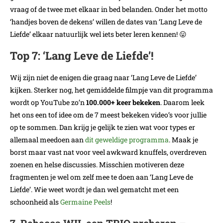
vraag of de twee met elkaar in bed belanden. Onder het motto
‘handjes boven de dekens’ willen de dates van ‘Lang Leve de
Liefde’ elkaar natuurlijk wel iets beter leren kennen! 😛
Top 7: ‘Lang Leve de Liefde’!
Wij zijn niet de enigen die graag naar ‘Lang Leve de Liefde’
kijken. Sterker nog, het gemiddelde filmpje van dit programma
wordt op YouTube zo’n
100.000+ keer bekeken
. Daarom leek
het ons een tof idee om de 7 meest bekeken video’s voor jullie
op te sommen. Dan krijg je gelijk te zien wat voor types er
allemaal meedoen aan
dit geweldige programma
. Maak je
borst maar vast nat voor veel awkward knuffels, overdreven
zoenen en helse discussies. Misschien motiveren deze
fragmenten je wel om zelf mee te doen aan ‘Lang Leve de
Liefde’. Wie weet wordt je dan wel gematcht met een
schoonheid als
Germaine Peels
!
7. Rebecca WIL een TRIO proberen –