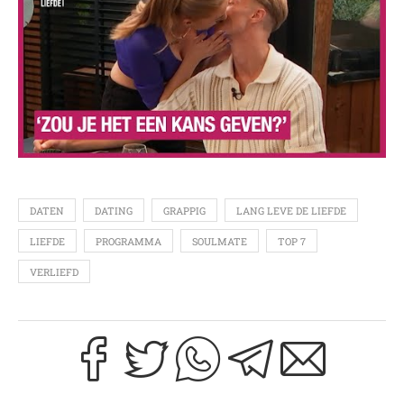
DATEN
DATING
GRAPPIG
LANG LEVE DE LIEFDE
LIEFDE
PROGRAMMA
SOULMATE
TOP 7
VERLIEFD