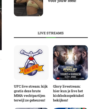
voor jouw feed!
LIVE STREAMS
UFC live stream: kijk
Glory livestream:
gratis deze brute
hier kun je live het
MMA vechtpartijen
kickboksspektakel
terwijl ze gebeuren!
bekijken!