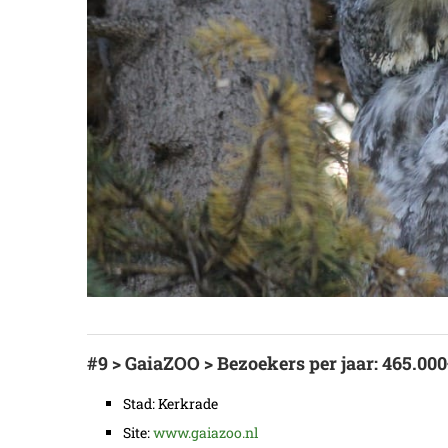
#9 > GaiaZOO > Bezoekers per jaar: 465.00
Stad: Kerkrade
Site:
www.gaiazoo.nl