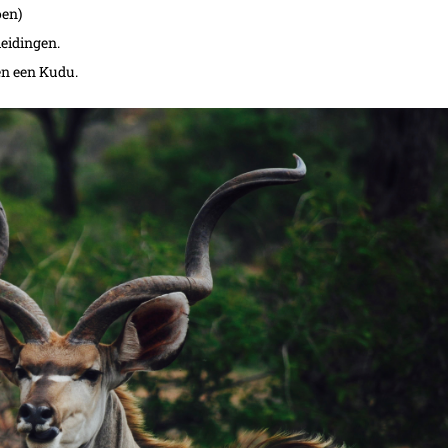
oen)
eidingen.
en een Kudu.