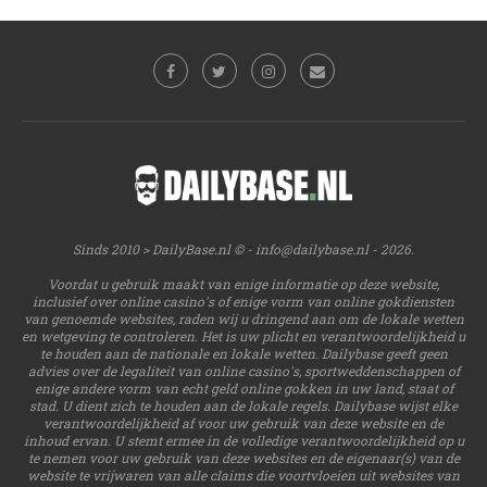
Sinds 2010 > DailyBase.nl © -
info@dailybase.nl
- 2026.
Voordat u gebruik maakt van enige informatie op deze website,
inclusief over online casino's of enige vorm van online gokdiensten
van genoemde websites, raden wij u dringend aan om de lokale wetten
en wetgeving te controleren. Het is uw plicht en verantwoordelijkheid u
te houden aan de nationale en lokale wetten. Dailybase geeft geen
advies over de legaliteit van online casino's, sportweddenschappen of
enige andere vorm van echt geld online gokken in uw land, staat of
stad. U dient zich te houden aan de lokale regels. Dailybase wijst elke
verantwoordelijkheid af voor uw gebruik van deze website en de
inhoud ervan. U stemt ermee in de volledige verantwoordelijkheid op u
te nemen voor uw gebruik van deze websites en de eigenaar(s) van de
website te vrijwaren van alle claims die voortvloeien uit websites van