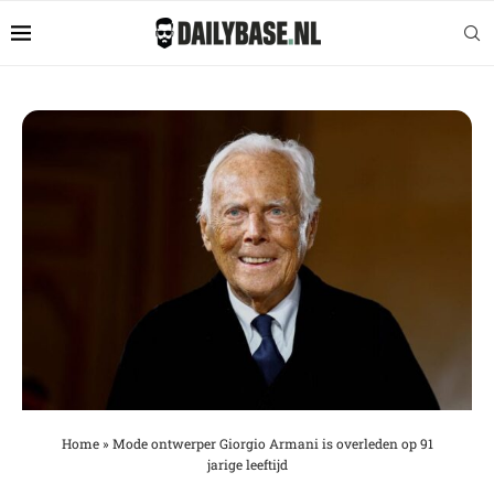
Home
»
Mode ontwerper Giorgio Armani is overleden op 91
jarige leeftijd