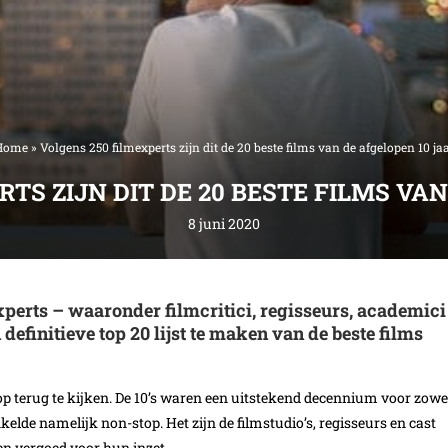
Home
»
Volgens 250 filmexperts zijn dit de 20 beste films van de afgelopen 10 ja
TS ZIJN DIT DE 20 BESTE FILMS VA
8 juni 2020
xperts – waaronder filmcritici, regisseurs, academici
initieve top 20 lijst te maken van de beste films
p terug te kijken. De 10’s waren een uitstekend decennium voor zowe
inkelde namelijk non-stop. Het zijn de filmstudio’s, regisseurs en cast
n vergoed voor hun inzet.