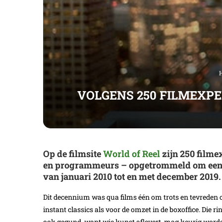
VOLGENS 250 FILMEXPER
Op de filmsite
World of Reel
zijn 250 filme
en programmeurs – opgetrommeld om een def
van januari 2010 tot en met december 2019.
Dit decennium was qua films één om trots en tevreden o
instant classics als voor de omzet in de boxoffice. Die r
ook gegund, want wie kunst aflevert, mag keurig worde