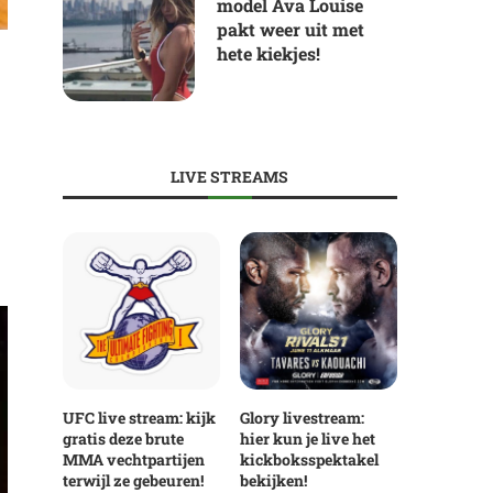
model Ava Louise
pakt weer uit met
hete kiekjes!
LIVE STREAMS
UFC live stream: kijk
Glory livestream:
gratis deze brute
hier kun je live het
MMA vechtpartijen
kickboksspektakel
terwijl ze gebeuren!
bekijken!