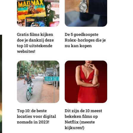
Gratis films kijken
De 5 goedkoopste
doe je dankzij deze
Rolex-horloges die je
top 10 uitstekende
nu kan kopen
websites!
Top 10: de beste
Dit zijn de 10 meest
locaties voor digital
bekeken films op
nomads in 2023!
Netflix (meeste
kijkuren!)