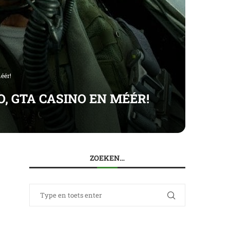
éér!
O, GTA CASINO EN MÉÉR!
ZOEKEN…