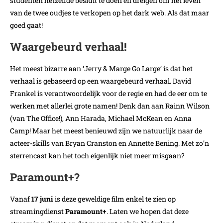
studenten hetzelfde besluit te doen en dreigen om het leven
van de twee oudjes te verkopen op het dark web. Als dat maar
goed gaat!
Waargebeurd verhaal!
Het meest bizarre aan ‘Jerry & Marge Go Large’ is dat het
verhaal is gebaseerd op een waargebeurd verhaal. David
Frankel is verantwoordelijk voor de regie en had de eer om te
werken met allerlei grote namen! Denk dan aan Rainn Wilson
(van The Office!), Ann Harada, Michael McKean en Anna
Camp! Maar het meest benieuwd zijn we natuurlijk naar de
acteer-skills van Bryan Cranston en Annette Bening. Met zo’n
sterrencast kan het toch eigenlijk niet meer misgaan?
Paramount+?
Vanaf
17 juni
is deze geweldige film enkel te zien op
streamingdienst
Paramount+
. Laten we hopen dat deze