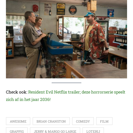
Check ook:
Resident Evil Netflix trailer; deze horrorserie speelt
zich af in het jaar 2036!
AWESOME
BRIAN CRANSTON
COMEDY
FILM
GRAPPIG
JERRY & MARGO GO LARGE
LOTERIJ