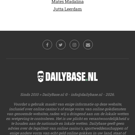
Mates Madalina
Jutta Leerdam
Sinds 2010 > DailyBase.nl © -
info@dailybase.nl
- 2026.
Voordat u gebruik maakt van enige informatie op deze website,
inclusief over online casino's of enige vorm van online gokdiensten
van genoemde websites, raden wij u dringend aan om de lokale wetten
en wetgeving te controleren. Het is uw plicht en verantwoordelijkheid u
te houden aan de nationale en lokale wetten. Dailybase geeft geen
advies over de legaliteit van online casino's, sportweddenschappen of
enige andere vorm van echt geld online gokken in uw land, staat of