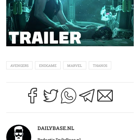
AVENGERS
ENDGAME
MARVEL
THANOS
DAILYBASE.NL
Redactie DailyBase.nl