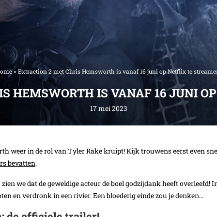
ome
»
Extraction 2 met Chris Hemsworth is vanaf 16 juni op Netflix te streame
IS HEMSWORTH IS VANAF 16 JUNI OP
17 mei 2023
th weer in de rol van Tyler Rake kruipt! Kijk trouwens eerst even sne
ers bevatten
.
zien we dat de geweldige acteur de boel godzijdank heeft overleefd! I
oten en verdronk in een rivier. Een bloederig einde zou je denken…
e officiele trailer!