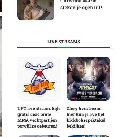
Christine Marie
steken je ogen uit!
LIVE STREAMS
UFC live stream: kijk
Glory livestream:
gratis deze brute
hier kun je live het
MMA vechtpartijen
kickboksspektakel
terwijl ze gebeuren!
bekijken!