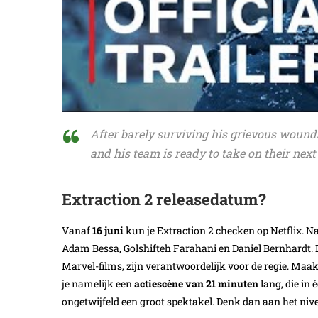
After barely surviving his grievous wound
and his team is ready to take on their nex
Extraction 2 releasedatum?
Vanaf
16 juni
kun je Extraction 2 checken op Netflix. N
Adam Bessa, Golshifteh Farahani en Daniel Bernhardt.
Marvel-films, zijn verantwoordelijk voor de regie. Maak j
je namelijk een
actiescène van 21 minuten
lang, die in
ongetwijfeld een groot spektakel. Denk dan aan het ni