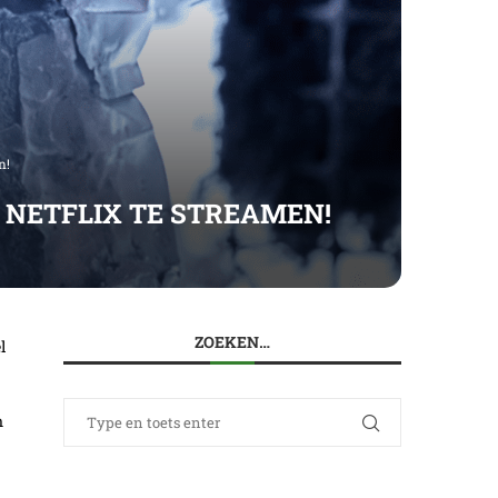
n!
 NETFLIX TE STREAMEN!
ZOEKEN…
l
n