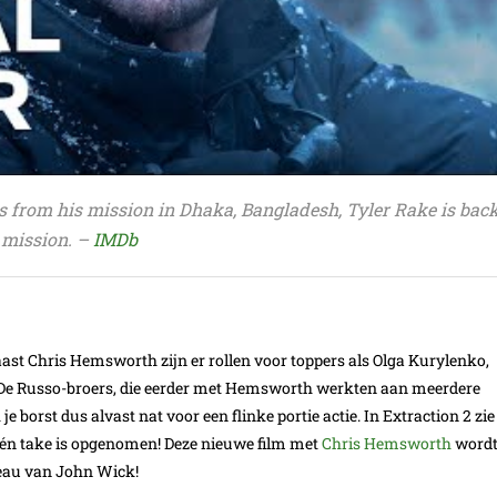
s from his mission in Dhaka, Bangladesh, Tyler Rake is back
t mission. –
IMDb
aast Chris Hemsworth zijn er rollen voor toppers als Olga Kurylenko,
 De Russo-broers, die eerder met Hemsworth werkten aan meerdere
e borst dus alvast nat voor een flinke portie actie. In Extraction 2 zie
 één take is opgenomen! Deze nieuwe film met
Chris Hemsworth
word
veau van John Wick!