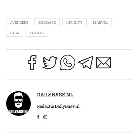
AVENGERS
ENDGAME
INFINITY
MARVEL
SAGA
TRAILER
DAILYBASE.NL
Redactie DailyBase.nl