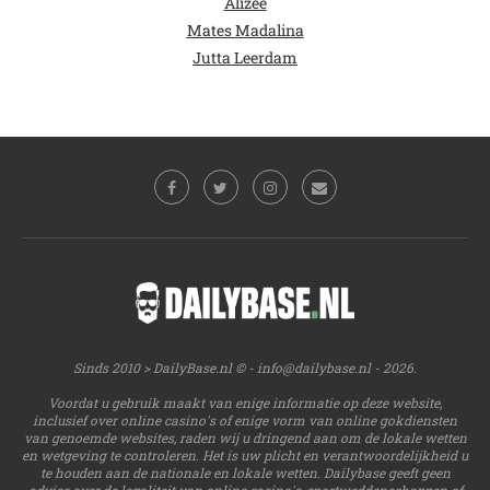
Alizee
Mates Madalina
Jutta Leerdam
Sinds 2010 > DailyBase.nl © -
info@dailybase.nl
- 2026.
Voordat u gebruik maakt van enige informatie op deze website,
inclusief over online casino's of enige vorm van online gokdiensten
van genoemde websites, raden wij u dringend aan om de lokale wetten
en wetgeving te controleren. Het is uw plicht en verantwoordelijkheid u
te houden aan de nationale en lokale wetten. Dailybase geeft geen
advies over de legaliteit van online casino's, sportweddenschappen of