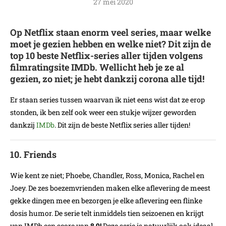
27 mei 2020
Op Netflix staan enorm veel series, maar welke
moet je gezien hebben en welke niet? Dit zijn de
top 10 beste Netflix-series aller tijden volgens
filmratingsite IMDb. Wellicht heb je ze al
gezien, zo niet; je hebt dankzij corona alle tijd!
Er staan series tussen waarvan ik niet eens wist dat ze erop
stonden, ik ben zelf ook weer een stukje wijzer geworden
dankzij
IMDb
. Dit zijn de beste Netflix series aller tijden!
10. Friends
Wie kent ze niet; Phoebe, Chandler, Ross, Monica, Rachel en
Joey. De zes boezemvrienden maken elke aflevering de meest
gekke dingen mee en bezorgen je elke aflevering een flinke
dosis humor. De serie telt inmiddels tien seizoenen en krijgt
van IMDb een score van
8,9!
Deze serie is natuurlijk ook ideaal