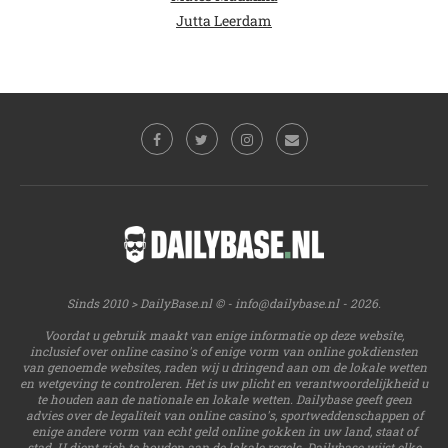
Jutta Leerdam
Sinds 2010 > DailyBase.nl © -
info@dailybase.nl
- 2026.
Voordat u gebruik maakt van enige informatie op deze website,
inclusief over online casino's of enige vorm van online gokdiensten
van genoemde websites, raden wij u dringend aan om de lokale wetten
en wetgeving te controleren. Het is uw plicht en verantwoordelijkheid u
te houden aan de nationale en lokale wetten. Dailybase geeft geen
advies over de legaliteit van online casino's, sportweddenschappen of
enige andere vorm van echt geld online gokken in uw land, staat of
stad. U dient zich te houden aan de lokale regels. Dailybase wijst elke