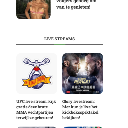
volgers genoeg om
van te genieten!
LIVE STREAMS
UFC live stream: kijk
Glory livestream:
gratis deze brute
hier kun je live het
MMA vechtpartijen
kickboksspektakel
terwijl ze gebeuren!
bekijken!