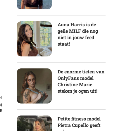
Auna Harris is de
geile MILF die nog
niet in jouw feed
staat!
s
De enorme tieten van
OnlyFans model
Christine Marie
steken je ogen uit!
el
N
!
Petite fitness model
Pietra Cupello geeft