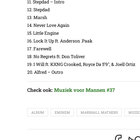
11. Stepdad – Intro
12. Stepdad
13. Marsh
14. Never Love Again
15. Little Engine
16. Lock It Up ft. Anderson .Paak
17. Farewell
18. No Regrets ft. Don Toliver
19. I Will ft. KXNG Crooked, Royce Da 5’9″, & Joell Ortiz
20. Alfred – Outro
Check ook:
Muziek voor Mannen #37
ALBUM
EMINEM
MARSHALL MATHERS
MUZIE