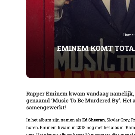
Home
EMINEM KOMT TOTA
Rapper Eminem kwam vandaag namelijk, vo
genaamd ‘Music To Be Murdered By’. Het a
samengewerkt!
In het album zijn namen als
Ed Sheeran
, Skylar Grey, 
horen. Eminem kwam in 2018 nog met het album ‘Kamikaz
was. Het nieuwe album bevat 20 nummers die we snel eve