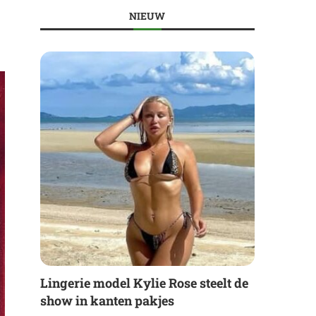
NIEUW
Lingerie model Kylie Rose steelt de
show in kanten pakjes