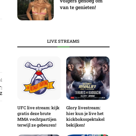
volgers genoeg om
van te genieten!
LIVE STREAMS
el
:
Z
UFC live stream: kijk
Glory livestream:
gratis deze brute
hier kun je live het
MMA vechtpartijen
kickboksspektakel
terwijl ze gebeuren!
bekijken!