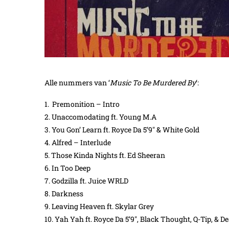
Alle nummers van ‘
Music To Be Murdered By
‘:
1. Premonition – Intro
2. Unaccomodating ft. Young M.A
3. You Gon’ Learn ft. Royce Da 5’9″ & White Gold
4. Alfred – Interlude
5. Those Kinda Nights ft. Ed Sheeran
6. In Too Deep
7. Godzilla ft. Juice WRLD
8. Darkness
9. Leaving Heaven ft. Skylar Grey
10. Yah Yah ft. Royce Da 5’9″, Black Thought, Q-Tip, & D