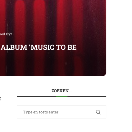
ed By’!
LBUM ‘MUSIC TO BE
ZOEKEN…
t
t