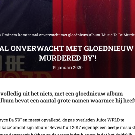
»
Eminem komt totaal onverwacht met gloednieuw album ‘Music To Be Murder
AL ONVERWACHT MET GLOEDNIEUW A
MURDERED BY’!
19 januari 2020
lledig uit het niets, met een gloednieuw album
lbum bevat een aantal grote namen waarmee hij heef
Royce Da 5’9” en meest opvallend, de pas overleden Juice WRLD te
e’ omdat zijn album ‘Revival’ uit 2017 eigenlijk een beetje misluk
n doorgespit hebben en de eerste indruk ervan is dat het duidelijk