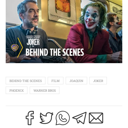
BEHIND THE SCENES
FILM
JOAQUIN
JOKER
PHOENIX
WARNER BROS