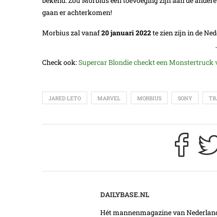
bekend. Zou Morbius een toevoeging zijn aan de andere
gaan er achterkomen!
Morbius zal vanaf
20 januari 2022
te zien zijn in de Ne
Check ook:
Supercar Blondie checkt een Monstertruck v
JARED LETO
MARVEL
MORBIUS
SONY
TR
DAILYBASE.NL
Hét mannenmagazine van Nederland. 