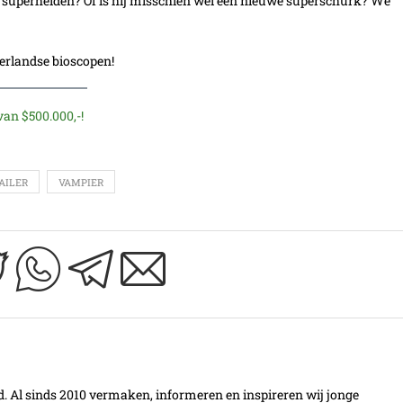
 superhelden? Of is hij misschien wel een nieuwe superschurk? We
derlandse bioscopen!
an $500.000,-!
AILER
VAMPIER
Al sinds 2010 vermaken, informeren en inspireren wij jonge