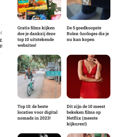
Gratis films kijken
De 5 goedkoopste
el
doe je dankzij deze
Rolex-horloges die je
top 10 uitstekende
nu kan kopen
E
websites!
!
Top 10: de beste
Dit zijn de 10 meest
locaties voor digital
bekeken films op
nomads in 2023!
Netflix (meeste
kijkuren!)