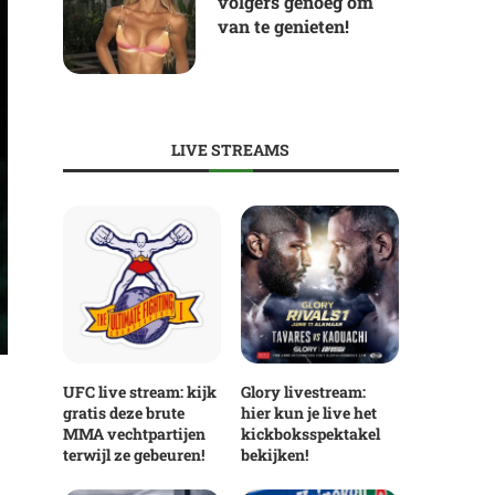
volgers genoeg om
van te genieten!
LIVE STREAMS
UFC live stream: kijk
Glory livestream:
gratis deze brute
hier kun je live het
MMA vechtpartijen
kickboksspektakel
terwijl ze gebeuren!
bekijken!