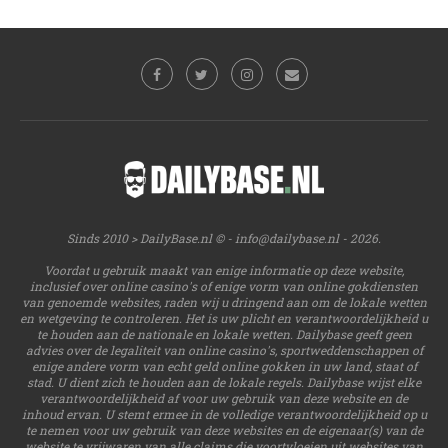
Sinds 2010 > DailyBase.nl © -
info@dailybase.nl
- 2026.
Voordat u gebruik maakt van enige informatie op deze website,
inclusief over online casino's of enige vorm van online gokdiensten
van genoemde websites, raden wij u dringend aan om de lokale wetten
en wetgeving te controleren. Het is uw plicht en verantwoordelijkheid u
te houden aan de nationale en lokale wetten. Dailybase geeft geen
advies over de legaliteit van online casino's, sportweddenschappen of
enige andere vorm van echt geld online gokken in uw land, staat of
stad. U dient zich te houden aan de lokale regels. Dailybase wijst elke
verantwoordelijkheid af voor uw gebruik van deze website en de
inhoud ervan. U stemt ermee in de volledige verantwoordelijkheid op u
te nemen voor uw gebruik van deze websites en de eigenaar(s) van de
website te vrijwaren van alle claims die voortvloeien uit websites van