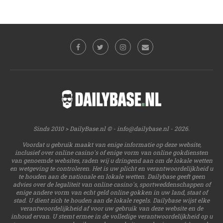
Sinds 2010 > DailyBase.nl © -
info@dailybase.nl
- 2026.
Voordat u gebruik maakt van enige informatie op deze website,
inclusief over online casino's of enige vorm van online gokdiensten
van genoemde websites, raden wij u dringend aan om de lokale wetten
en wetgeving te controleren. Het is uw plicht en verantwoordelijkheid u
te houden aan de nationale en lokale wetten. Dailybase geeft geen
advies over de legaliteit van online casino's, sportweddenschappen of
enige andere vorm van echt geld online gokken in uw land, staat of
stad. U dient zich te houden aan de lokale regels. Dailybase wijst elke
verantwoordelijkheid af voor uw gebruik van deze website en de
inhoud ervan. U stemt ermee in de volledige verantwoordelijkheid op u