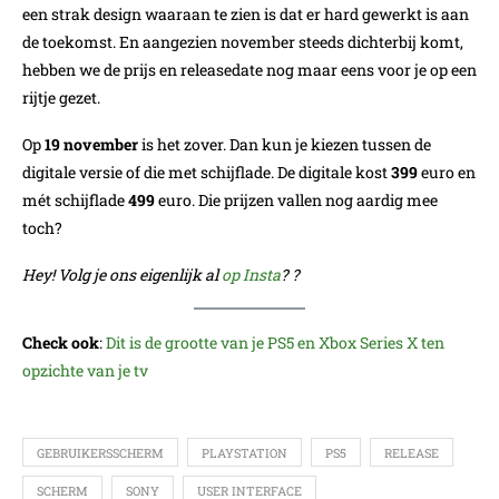
een strak design waaraan te zien is dat er hard gewerkt is aan
de toekomst. En aangezien november steeds dichterbij komt,
hebben we de prijs en releasedate nog maar eens voor je op een
rijtje gezet.
Op
19 november
is het zover. Dan kun je kiezen tussen de
digitale versie of die met schijflade. De digitale kost
399
euro en
mét schijflade
499
euro. Die prijzen vallen nog aardig mee
toch?
Hey! Volg je ons eigenlijk al
op Insta
? ?
Check ook
:
Dit is de grootte van je PS5 en Xbox Series X ten
opzichte van je tv
GEBRUIKERSSCHERM
PLAYSTATION
PS5
RELEASE
SCHERM
SONY
USER INTERFACE