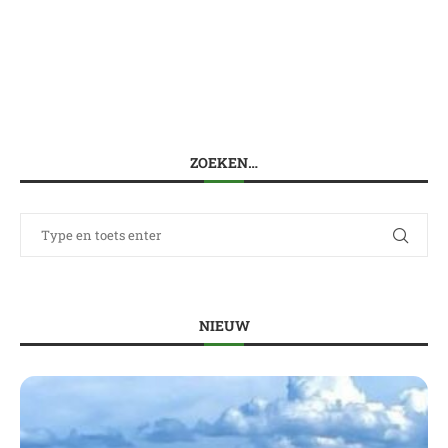
ZOEKEN…
NIEUW