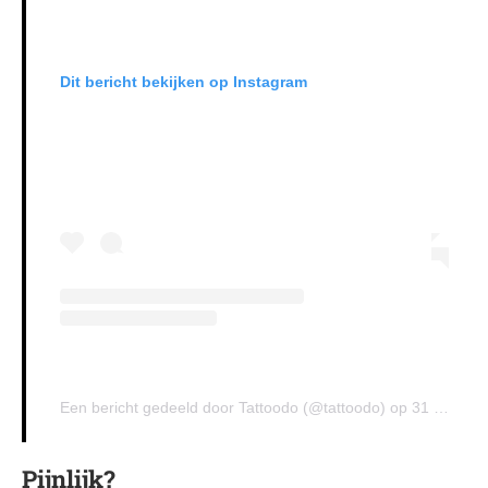
Dit bericht bekijken op Instagram
Een bericht gedeeld door Tattoodo (@tattoodo)
op
31 Okt 2020 om 9:00 (PDT)
Pijnlijk?