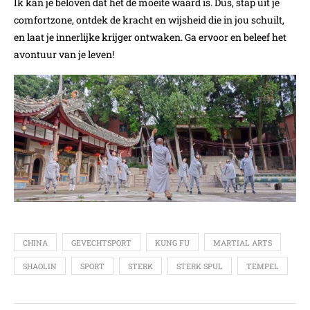
Ik kan je beloven dat het de moeite waard is. Dus, stap uit je
comfortzone, ontdek de kracht en wijsheid die in jou schuilt,
en laat je innerlijke krijger ontwaken. Ga ervoor en beleef het
avontuur van je leven!
CHINA
GEVECHTSPORT
KUNG FU
MARTIAL ARTS
SHAOLIN
SPORT
STERK
STERK SPUL
TEMPEL