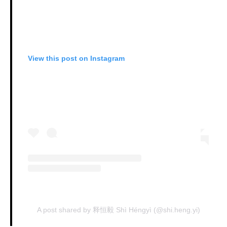
View this post on Instagram
A post shared by 释恒毅 Shì Héngyì (@shi.heng.yi)