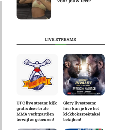
voor jouw feed!
LIVE STREAMS
UFC live stream: kijk
Glory livestream:
gratis deze brute
hier kun je live het
MMA vechtpartijen
kickboksspektakel
terwijl ze gebeuren!
bekijken!