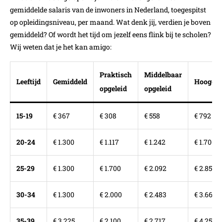
gemiddelde salaris van de inwoners in Nederland, toegespitst
op opleidingsniveau, per maand. Wat denk jij, verdien je boven
gemiddeld? Of wordt het tijd om jezelf eens flink bij te scholen?
Wij weten dat je het kan amigo:
Praktisch
Middelbaar
Leeftijd
Gemiddeld
Hoogopg
opgeleid
opgeleid
15-19
€ 367
€ 308
€ 558
€ 792
20-24
€ 1.300
€ 1.117
€ 1.242
€ 1.700
25-29
€ 1.300
€ 1.700
€ 2.092
€ 2.850
30-34
€ 1.300
€ 2.000
€ 2.483
€ 3.667
35-39
€ 3.225
€ 2.100
€ 2.717
€ 4.258