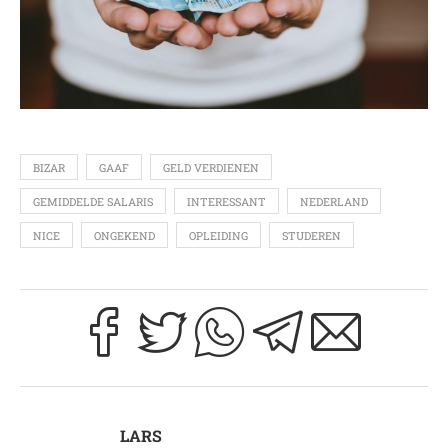
BIZAR
GAAF
GELD VERDIENEN
GEMIDDELDE SALARIS
INTERESSANT
NEDERLAND
NICE
ONGEKEND
OPLEIDING
STUDEREN
LARS