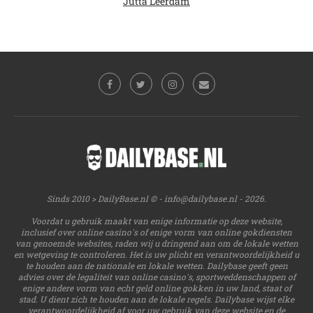
Jutta Leerdam
Sinds 2010 > DailyBase.nl © -
info@dailybase.nl
- 2026.
Voordat u gebruik maakt van enige informatie op deze website,
inclusief over online casino's of enige vorm van online gokdiensten
van genoemde websites, raden wij u dringend aan om de lokale wetten
en wetgeving te controleren. Het is uw plicht en verantwoordelijkheid u
te houden aan de nationale en lokale wetten. Dailybase geeft geen
advies over de legaliteit van online casino's, sportweddenschappen of
enige andere vorm van echt geld online gokken in uw land, staat of
stad. U dient zich te houden aan de lokale regels. Dailybase wijst elke
verantwoordelijkheid af voor uw gebruik van deze website en de