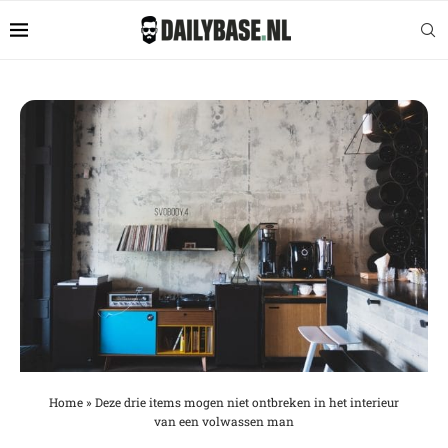
Home
»
Deze drie items mogen niet ontbreken in het interieur
van een volwassen man