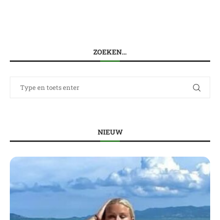
ZOEKEN…
NIEUW