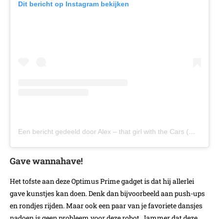
Dit bericht op Instagram bekijken
Een bericht gedeeld door Alex – that girl with the Cars (@supercarblondie)
Gave wannahave!
Het tofste aan deze Optimus Prime gadget is dat hij allerlei
gave kunstjes kan doen. Denk dan bijvoorbeeld aan push-ups
en rondjes rijden. Maar ook een paar van je favoriete dansjes
nadoen is geen probleem voor deze robot. Jammer dat deze