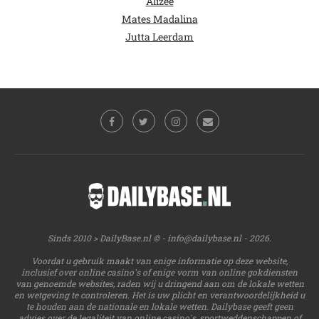
Alizee
Mates Madalina
Jutta Leerdam
Sinds 2010 > DailyBase.nl © -
info@dailybase.nl
- 2026.
Voordat u gebruik maakt van enige informatie op deze website,
inclusief over online casino's of enige vorm van online gokdiensten
van genoemde websites, raden wij u dringend aan om de lokale wetten
en wetgeving te controleren. Het is uw plicht en verantwoordelijkheid u
te houden aan de nationale en lokale wetten. Dailybase geeft geen
advies over de legaliteit van online casino's, sportweddenschappen of