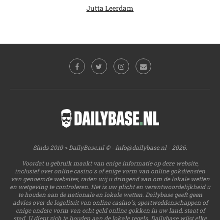
Jutta Leerdam
Sinds 2010 > DailyBase.nl © -
info@dailybase.nl
- 2026.
Voordat u gebruik maakt van enige informatie op deze website,
inclusief over online casino's of enige vorm van online gokdiensten
van genoemde websites, raden wij u dringend aan om de lokale wetten
en wetgeving te controleren. Het is uw plicht en verantwoordelijkheid u
te houden aan de nationale en lokale wetten. Dailybase geeft geen
advies over de legaliteit van online casino's, sportweddenschappen of
enige andere vorm van echt geld online gokken in uw land, staat of
stad. U dient zich te houden aan de lokale regels. Dailybase wijst elke